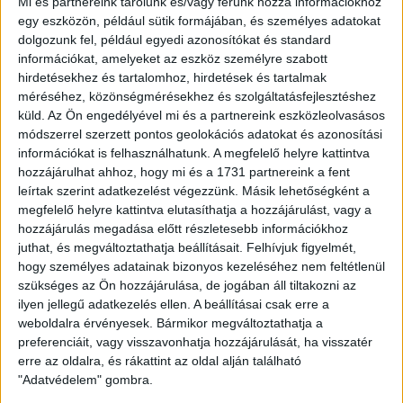
Mi és partnereink tárolunk és/vagy férünk hozzá információkhoz
egy eszközön, például sütik formájában, és személyes adatokat
TÖK
TYÚK
dolgozunk fel, például egyedi azonosítókat és standard
információkat, amelyeket az eszköz személyre szabott
hirdetésekhez és tartalomhoz, hirdetések és tartalmak
méréséhez, közönségmérésekhez és szolgáltatásfejlesztéshez
küld.
Az Ön engedélyével mi és a partnereink eszközleolvasásos
MEGOSZTÁS
módszerrel szerzett pontos geolokációs adatokat és azonosítási
információkat is felhasználhatunk. A megfelelő helyre kattintva
hozzájárulhat ahhoz, hogy mi és a 1731 partnereink a fent
leírtak szerint adatkezelést végezzünk. Másik lehetőségként a
megfelelő helyre kattintva elutasíthatja a hozzájárulást, vagy a
A vendégblogokon megjelenő írások a szerzőik
hozzájárulás megadása előtt részletesebb információkhoz
álláspontjait tükrözik, az Átlátszó nem gyakorol
juthat, és megváltoztathatja beállításait.
Felhívjuk figyelmét,
szerkesztői kontrollt a tartalmuk felett.
hogy személyes adatainak bizonyos kezeléséhez nem feltétlenül
szükséges az Ön hozzájárulása, de jogában áll tiltakozni az
ilyen jellegű adatkezelés ellen. A beállításai csak erre a
KÖVESS MINKET VAGY
LÉPJ VELÜNK
weboldalra érvényesek. Bármikor megváltoztathatja a
KAPCSOLATBA!
preferenciáit, vagy visszavonhatja hozzájárulását, ha visszatér
erre az oldalra, és rákattint az oldal alján található
"Adatvédelem" gombra.