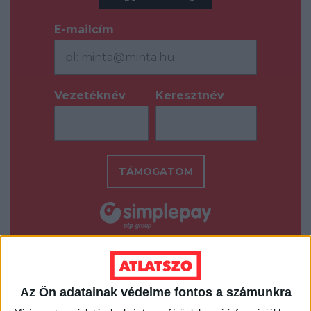
E-mailcím
*
Vezetéknév
Keresztnév
*
*
TÁMOGATOM
Az Ön adatainak védelme fontos a számunkra
ORBÁN VIKTOR
ŐSTERMELÉS
TOJÁS