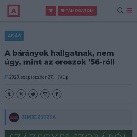
TÁMOGATOM
ADÁS
A bárányok hallgatnak, nem
úgy, mint az oroszok ’56-ról!
2023. szeptember 27.
1
p
ZIMRE ZSUZSA