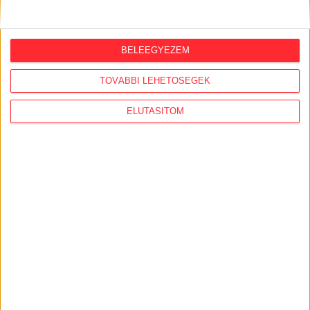
2026. április 11.
2
p
BELEEGYEZEM
TOVÁBBI LEHETŐSÉGEK
ELUTASÍTOM
ADÁS
A futárokat mindenki utálja?!