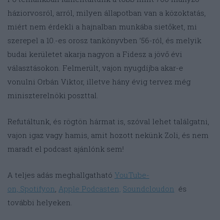
háziorvosról, arról, milyen állapotban van a közoktatás,
miért nem érdekli a hajnalban munkába sietőket, mi
szerepel a 10.-es orosz tankönyvben ’56-ról, és melyik
budai kerületet akarja nagyon a Fidesz a jövő évi
választásokon. Felmerült, vajon nyugdíjba akar-e
vonulni Orbán Viktor, illetve hány évig tervez még
miniszterelnöki poszttal.
Refutáltunk, és rögtön hármat is, szóval lehet találgatni,
vajon igaz vagy hamis, amit hozott nekünk Zoli, és nem
maradt el podcast ajánlónk sem!
A teljes adás meghallgatható
YouTube-
on,
Spotifyon
,
Apple Podcasten,
Soundcloudon
és
további helyeken.