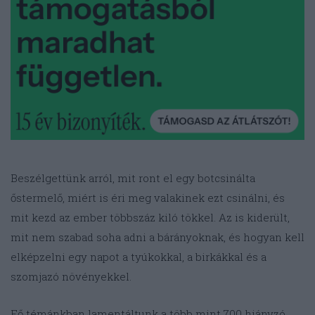
Beszélgettünk arról, mit ront el egy botcsinálta
őstermelő, miért is éri meg valakinek ezt csinálni, és
mit kezd az ember többszáz kiló tökkel. Az is kiderült,
mit nem szabad soha adni a bárányoknak, és hogyan kell
elképzelni egy napot a tyúkokkal, a birkákkal és a
szomjazó növényekkel.
Fő témánkban lamentáltunk a több mint 700 hiányzó