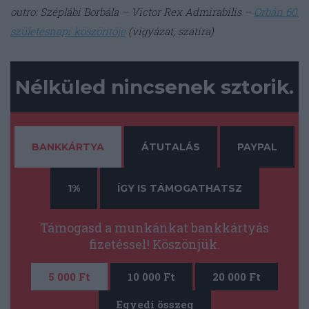
outro: Széplábi Borbála – Victor Rex Admirabilis –
Orbán 60.
születésnapi köszöntője
(vigyázat, szatíra)
Nélküled nincsenek sztorik.
BANKKÁRTYA
ÁTUTALÁS
PAYPAL
1%
ÍGY IS TÁMOGATHATSZ
Támogasd a munkánkat bankkártyás
fizetéssel! Köszönjük.
5 000 Ft
10 000 Ft
20 000 Ft
Egyedi összeg