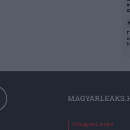
i
s
F
o
h
MagyarLeaks