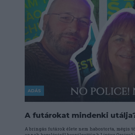
ADÁS
A futárokat mindenki utálja?
A bringás futárok élete nem habostorta, mégis t
ennek kezeléséről beszélgettünk Liptay Orsiva