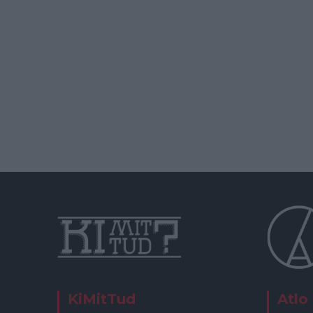
KiMitTud
Atlo