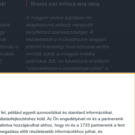
Hosszú utat tettünk meg idáig
ak!
A magyar online sajtóban mi
alapítottunk először nonprofit
zzánk
tényfeltáró szerkesztőséget. A
gy
kezdetektől a működésünk alapjait
mok
jelentő közösségi finanszírozás azóta
orrás, a
mintát adott a magyar média
 tudod
számára. Sőt, mi követtünk el először
?
"visszaélésszerű közadatigénylést” is.
Nélküled nincsenek sztorik.
Támogasd az Átlátszó tényfeltáró
munkáját!
el, például egyedi azonosítókat és standard információkat,
tatásfejlesztéshez küld.
Az Ön engedélyével mi és a partnereink
ttintva hozzájárulhat ahhoz, hogy mi és a 1733 partnereink a fent
 megadása előtt részletesebb információkhoz juthat, és