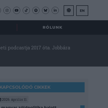
EN
RÓLUNK
ti podcastja 2017 óta. Jobbára
KAPCSOLÓDÓ CIKKEK
2026. április 11.
 magyar zöldpolitika halott