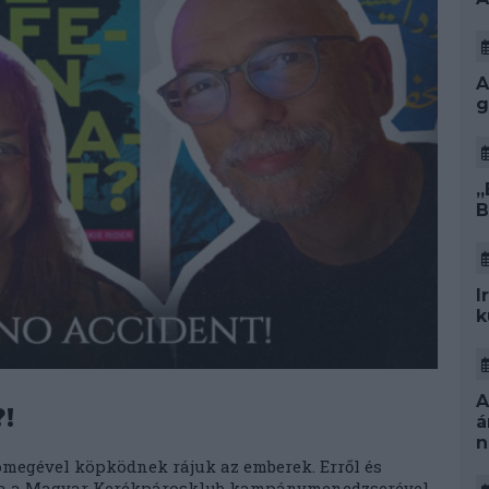
A
g
„
B
I
k
A
!
á
n
ömegével köpködnek rájuk az emberek. Erről és
l a a Magyar Kerékpárosklub kampánymenedzserével.