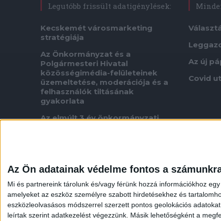
Legutóbb frissült adatigénylések:
Minden
Kecskemét városmarketing
Választ
stratégiája
Leggaz
Az Önkormányzat és a
Az új p
Polgármesteri Hivatal
közösségimédia-felületeinek
Covid u
üzemeltetése, moderációja és a
felhasználók tiltásának
gyakorlata
Az elmúlt 3 év önkormányzati
pályázataira, szerződéseire és
kifizetéseire vonatkozóan
A szegedi BYD építkezésen
felmerült szabálytalanságok
Az Ön adatainak védelme fontos a számunkr
ügyében indított szigorú
vizsgálatok eredménye
Mi és partnereink tárolunk és/vagy férünk hozzá információkhoz egy
amelyeket az eszköz személyre szabott hirdetésekhez és tartalomho
Adatigénylés fűnyírási ütemtervről
eszközleolvasásos módszerrel szerzett pontos geolokációs adatokat é
Neres oligarcha koncessziója
leírtak szerint adatkezelést végezzünk. Másik lehetőségként a megfel