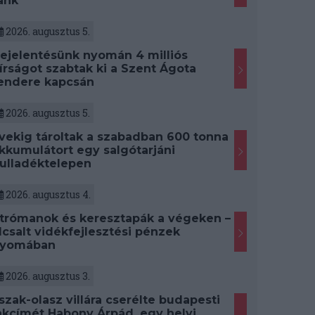
ank
2026. augusztus 5.
ejelentésünk nyomán 4 milliós
írságot szabtak ki a Szent Ágota
endere kapcsán
2026. augusztus 5.
vekig tároltak a szabadban 600 tonna
kkumulátort egy salgótarjáni
ulladéktelepen
2026. augusztus 4.
trómanok és keresztapák a végeken –
lcsalt vidékfejlesztési pénzek
yomában
2026. augusztus 3.
szak-olasz villára cserélte budapesti
akcímét Habony Árpád, egy helyi