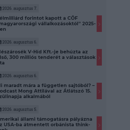
2026. augusztus 7.
élmilliárd forintot kapott a CÖF
magyarországi vállalkozásoktól” 2025-
en
2026. augusztus 6.
észárosék V-Híd Kft.-je behúzta az
lső, 300 milliós tenderét a választások
ta
2026. augusztus 6.
i maradt mára a független sajtóból? –
odcast Mong Attilával az Átlátszó 15.
zülinapja alkalmából
2026. augusztus 5.
merikai állami támogatásra pályázna
z USA-ba átmentett orbánista think-