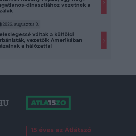
ngatlanos-dinasztiához vezetnek a
zálak
2026. augusztus 3.
eleslegessé váltak a külföldi
rbánisták, vezetőik Amerikában
ázalnak a hálózattal
15 éves az Átlátszó