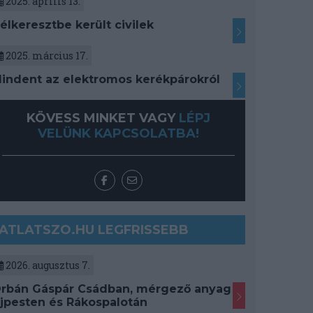
2025. április 13.
élkeresztbe került civilek
2025. március 17.
indent az elektromos kerékpárokról
KÖVESS MINKET VAGY
LÉPJ
VELÜNK KAPCSOLATBA!
ATLATSZO.HU LEGFRISSEBB
2026. augusztus 7.
rbán Gáspár Csádban, mérgező anyag
jpesten és Rákospalotán