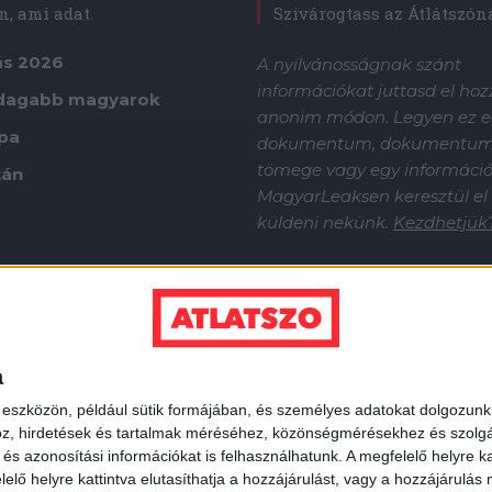
, ami adat.
Szivárogtass az Átlátszón
ás 2026
A nyilvánosságnak szánt
információkat juttasd el ho
dagabb magyarok
anonim módon. Legyen ez e
ápa
dokumentum, dokumentu
tömege vagy egy információf
tán
MagyarLeaksen keresztül el
küldeni nekünk.
Kezdhetjük
a
 eszközön, például sütik formájában, és személyes adatokat dolgozunk f
z, hirdetések és tartalmak méréséhez, közönségmérésekhez és szolgál
s azonosítási információkat is felhasználhatunk. A megfelelő helyre ka
elő helyre kattintva elutasíthatja a hozzájárulást, vagy a hozzájárulás