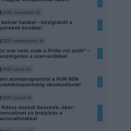
2025. november 12.
 bulvár határai - kézigránát a
yerekek kezébe!
2025. szeptember 16.
Ez már nem csak a Pride-ról szólt” –
eszélgetés a szervezőkkel
2025. július 24.
ráni atomprogramtól a HUN-REN
utatóközpontokig okoskodtunk!
2025. június 15.
 fidesz öszödi beszéde, über-
ramszünet és bratyizás a
acionalistákkal